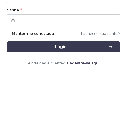
Senha
*
lock
Manter-me conectado
Esqueceu sua senha?
arrow_right_alt
Login
Ainda não é cliente?
Cadastre-se aqui